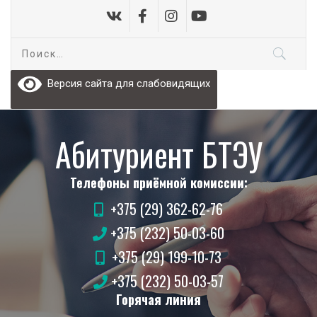
Skip
to
content
Найти:
Версия сайта для слабовидящих
Абитуриент БТЭУ
Телефоны приёмной комиссии:
+375 (29) 362-62-76
+375 (232) 50-03-60
+375 (29) 199-10-73
+375 (232) 50-03-57
Горячая линия