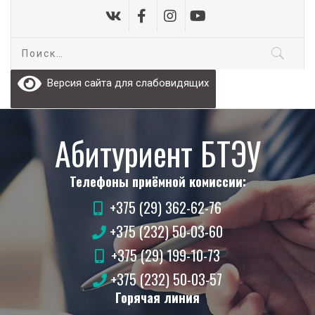
Skip
to
content
Найти:
Версия сайта для слабовидящих
Абитуриент БТЭУ
Телефоны приёмной комиссии:
+375 (29) 362-62-76
+375 (232) 50-03-60
+375 (29) 199-10-73
+375 (232) 50-03-57
Горячая линия